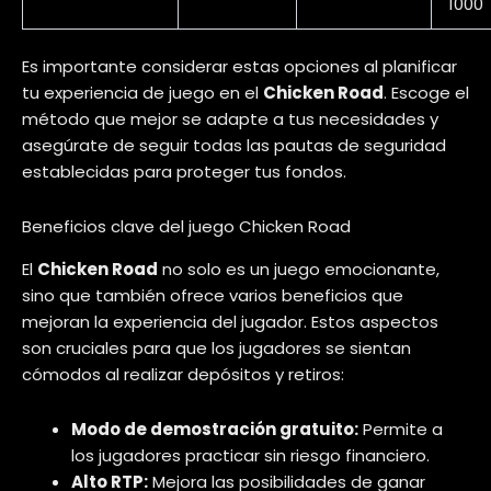
1000
Es importante considerar estas opciones al planificar
tu experiencia de juego en el
Chicken Road
. Escoge el
método que mejor se adapte a tus necesidades y
asegúrate de seguir todas las pautas de seguridad
establecidas para proteger tus fondos.
Beneficios clave del juego Chicken Road
El
Chicken Road
no solo es un juego emocionante,
sino que también ofrece varios beneficios que
mejoran la experiencia del jugador. Estos aspectos
son cruciales para que los jugadores se sientan
cómodos al realizar depósitos y retiros:
Modo de demostración gratuito:
Permite a
los jugadores practicar sin riesgo financiero.
Alto RTP:
Mejora las posibilidades de ganar