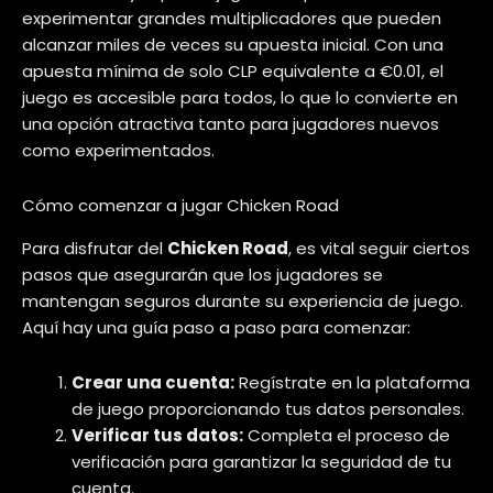
experimentar grandes multiplicadores que pueden
alcanzar miles de veces su apuesta inicial. Con una
apuesta mínima de solo CLP equivalente a €0.01, el
juego es accesible para todos, lo que lo convierte en
una opción atractiva tanto para jugadores nuevos
como experimentados.
Cómo comenzar a jugar Chicken Road
Para disfrutar del
Chicken Road
, es vital seguir ciertos
pasos que asegurarán que los jugadores se
mantengan seguros durante su experiencia de juego.
Aquí hay una guía paso a paso para comenzar:
Crear una cuenta:
Regístrate en la plataforma
de juego proporcionando tus datos personales.
Verificar tus datos:
Completa el proceso de
verificación para garantizar la seguridad de tu
cuenta.