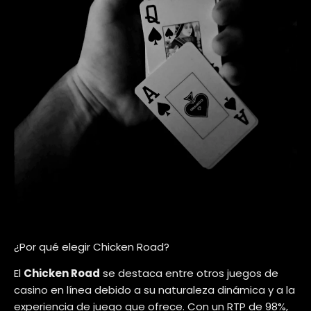
¿Por qué elegir Chicken Road?
El
Chicken Road
se destaca entre otros juegos de
casino en línea debido a su naturaleza dinámica y a la
experiencia de juego que ofrece. Con un RTP de 98%,