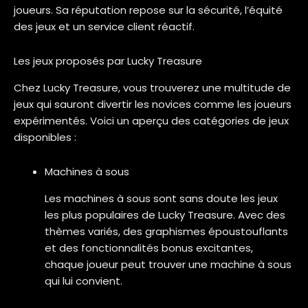
joueurs. Sa réputation repose sur la sécurité, l’équité
des jeux et un service client réactif.
Les jeux proposés par Lucky Treasure
Chez Lucky Treasure, vous trouverez une multitude de
jeux qui sauront divertir les novices comme les joueurs
expérimentés. Voici un aperçu des catégories de jeux
disponibles :
Machines à sous
Les machines à sous sont sans doute les jeux
les plus populaires de Lucky Treasure. Avec des
thèmes variés, des graphismes époustouflants
et des fonctionnalités bonus excitantes,
chaque joueur peut trouver une machine à sous
qui lui convient.