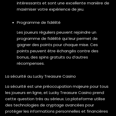
intéressants et sont une excellente manière de
maximiser votre expérience de jeu.
Programme de fidélité
Les joueurs réguliers peuvent rejoindre un
programme de fidélité qui leur permet de
gagner des points pour chaque mise. Ces
points peuvent être échangés contre des
bonus, des spins gratuits ou d’autres
récompenses.
La sécurité au Lucky Treasure Casino
La sécurité est une préoccupation majeure pour tous
les joueurs en ligne, et Lucky Treasure Casino prend
cette question très au sérieux. La plateforme utilise
des technologies de cryptage avancées pour
protéger les informations personnelles et financières