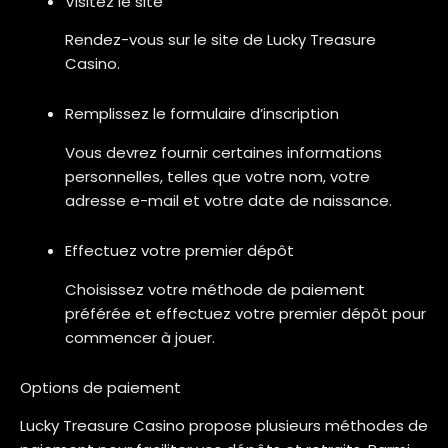
Visitez le site
Rendez-vous sur le site de Lucky Treasure
Casino.
Remplissez le formulaire d’inscription
Vous devrez fournir certaines informations
personnelles, telles que votre nom, votre
adresse e-mail et votre date de naissance.
Effectuez votre premier dépôt
Choisissez votre méthode de paiement
préférée et effectuez votre premier dépôt pour
commencer à jouer.
Options de paiement
Lucky Treasure Casino propose plusieurs méthodes de