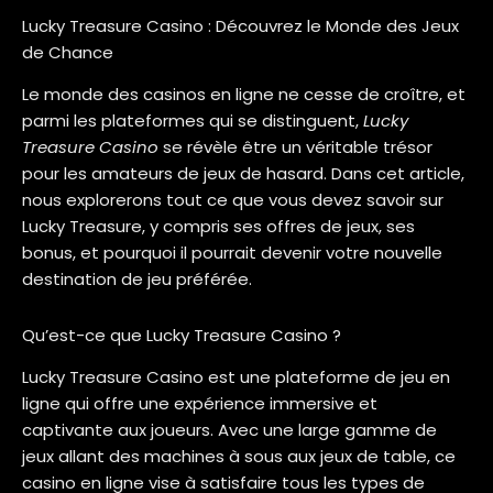
Lucky Treasure Casino : Découvrez le Monde des Jeux
de Chance
Le monde des casinos en ligne ne cesse de croître, et
parmi les plateformes qui se distinguent,
Lucky
Treasure Casino
se révèle être un véritable trésor
pour les amateurs de jeux de hasard. Dans cet article,
nous explorerons tout ce que vous devez savoir sur
Lucky Treasure, y compris ses offres de jeux, ses
bonus, et pourquoi il pourrait devenir votre nouvelle
destination de jeu préférée.
Qu’est-ce que Lucky Treasure Casino ?
Lucky Treasure Casino est une plateforme de jeu en
ligne qui offre une expérience immersive et
captivante aux joueurs. Avec une large gamme de
jeux allant des machines à sous aux jeux de table, ce
casino en ligne vise à satisfaire tous les types de