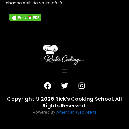
chance soit de votre côté !
F
T
I
a
w
n
c
i
s
Copyright © 2026 Rick's Cooking School. All
e
t
t
Rights Reserved.
b
t
a
Powered By
American Web Arena
o
e
g
o
r
r