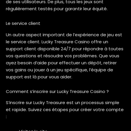
de ses utilisateurs. De plus, tous les jeux sont
régulièrement testés pour garantir leur équité.
Le service client
Un autre aspect important de l’expérience de jeu est
le service client. Lucky Treasure Casino offre un
support client disponible 24/7 pour répondre à toutes
vos questions et résoudre vos problèmes. Que vous
ayez besoin d’aide pour effectuer un dépôt, retirer
vos gains ou jouer à un jeu spécifique, l’équipe de
support est là pour vous aider.
Comment s’inscrire sur Lucky Treasure Casino ?
S’inscrire sur Lucky Treasure est un processus simple
et rapide. Suivez ces étapes pour créer votre compte
: