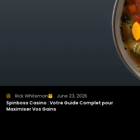
Rick Whiteman
June 23, 2026
Spinboss Casino : Votre Guide Complet pour
Maximiser Vos Gains