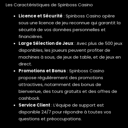
Les Caractéristiques de Spinboss Casino
Licence et Sécurité
: Spinboss Casino opère
sous une licence de jeu reconnue qui garantit la
sécurité de vos données personnelles et
financières.
Large Sélection de Jeux
: Avec plus de 500 jeux
disponibles, les joueurs peuvent profiter de
machines à sous, de jeux de table, et de jeux en
direct.
Promotions et Bonus
: Spinboss Casino
propose régulièrement des promotions
attractives, notamment des bonus de
bienvenue, des tours gratuits et des offres de
cashback.
Service Client
: L’équipe de support est
disponible 24/7 pour répondre à toutes vos
questions et préoccupations.