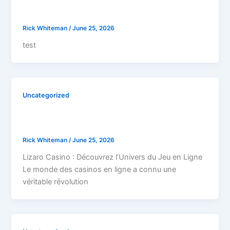
test
Rick Whiteman
/
June 25, 2026
test
Uncategorized
Lizaro Casino : Découvrez l’Univers du
Jeu en Ligne
Rick Whiteman
/
June 25, 2026
Lizaro Casino : Découvrez l’Univers du Jeu en Ligne
Le monde des casinos en ligne a connu une
véritable révolution