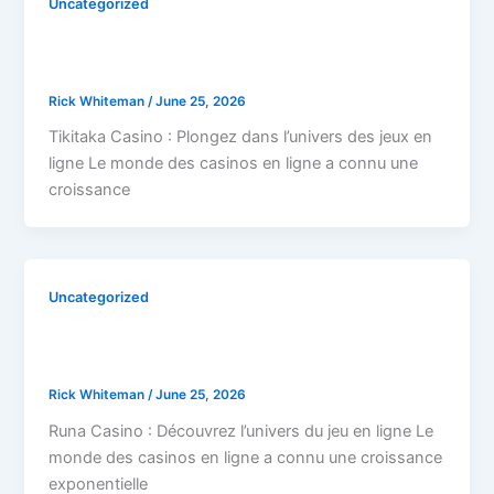
Uncategorized
Tikitaka Casino : Plongez dans l’univers
des jeux en ligne
Rick Whiteman
/
June 25, 2026
Tikitaka Casino : Plongez dans l’univers des jeux en
ligne Le monde des casinos en ligne a connu une
croissance
Uncategorized
Runa Casino : Découvrez l’univers du jeu
en ligne
Rick Whiteman
/
June 25, 2026
Runa Casino : Découvrez l’univers du jeu en ligne Le
monde des casinos en ligne a connu une croissance
exponentielle