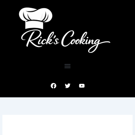
Skip
to
content
F
T
Y
a
w
o
c
i
u
e
t
t
b
t
u
o
e
b
o
r
e
k