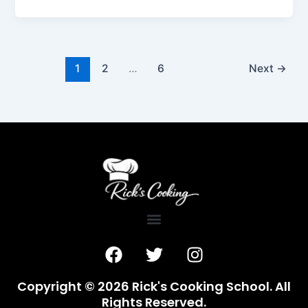
1
2
…
6
Next
→
F
T
I
a
w
n
c
i
s
Copyright © 2026 Rick's Cooking School. All
e
t
t
Rights Reserved.