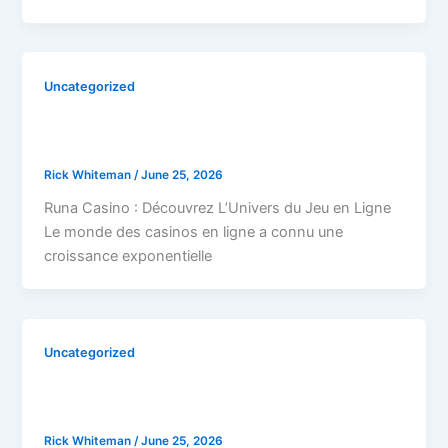
Uncategorized
Runa Casino : Découvrez L’Univers du
Jeu en Ligne
Rick Whiteman
/
June 25, 2026
Runa Casino : Découvrez L’Univers du Jeu en Ligne
Le monde des casinos en ligne a connu une
croissance exponentielle
Uncategorized
Lizaro Casino : Plongée dans l’univers
des jeux en ligne
Rick Whiteman
/
June 25, 2026